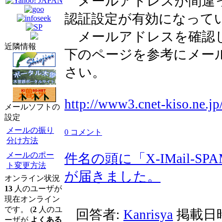
メールアドレスが間違
認証設定が有効になって
メールアドレスを確認し
近隣情報
下のページを参考にメー
さい。
http://www3.cnet-kiso.ne.j
メールソフトの
設定
メールの振り
0 コメント
分け方法
メールのポー
件名の頭に「X-IMail-SPA
ト変更方法
が届きました。
オンライン状況
13
人のユーザが
現在オンライン
です。 (
2
人のユ
回答者:
Kanrisya
掲載日時: 
ーザが
よくある