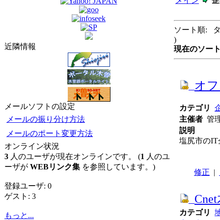
メイン
企
ソート順: タ
)
近隣情報
現在のソート
オフ
メールソフトの設定
カテゴリ
メールの振り分け方法
主催者
管
説明
メールのポート変更方法
塩尻市のI
オンライン状況
3
人のユーザが現在オンラインです。 (
1
人のユ
ーザが
WEBリンク集
を参照しています。)
修正
|
登録ユーザ: 0
ゲスト: 3
Cne
カテゴリ
もっと...