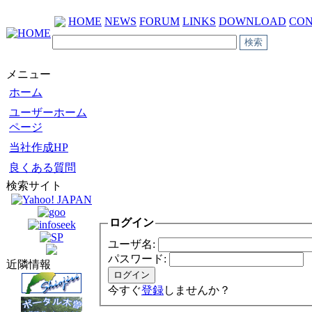
HOME
NEWS
FORUM
LINKS
DOWNLOAD
CON
メニュー
ホーム
ユーザーホーム
ページ
当社作成HP
良くある質問
検索サイト
ログイン
ユーザ名:
パスワード:
近隣情報
今すぐ
登録
しませんか？