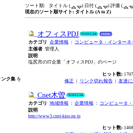
ソート順: タイトル (
) 日付 (
) 評価 (
現在のソート順サイト: タイトル (A to Z)
オフィスPDJ
カテゴリ
企業情報
:
コンピュータ・インターネ
主催者
管理人
説明
塩尻市のIT企業「オフィスPDJ」のページ
ヒット数:
170
リンク集
を
修正
|
リンク切れ報告
|
友達に
Cnet木曽
カテゴリ
地域情報
:
企業情報
:
コンピュータ・
説明
http://www3.cnet-kiso.ne.jp
ヒット数:
146