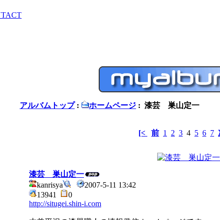
TACT
アルバムトップ
:
ホームページ
: 漆芸 巣山定一
[<
前
1
2
3
4
5
6
7
漆芸 巣山定一
kanrisya
2007-5-11 13:42
13941
0
http://situgei.shin-i.com