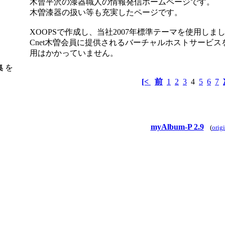
木曾平沢の漆器職人の情報発信ホームページです。
木曽漆器の扱い等も充実したページです。
XOOPSで作成し、当社2007年標準テーマを使用しま
Cnet木曽会員に提供されるバーチャルホストサービ
用はかかっていません。
集
を
[<
前
1
2
3
4
5
6
7
myAlbum-P 2.9
(
orig