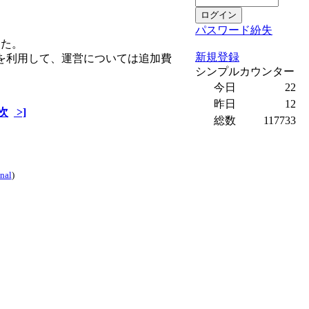
パスワード紛失
した。
新規登録
スを利用して、運営については追加費
シンプルカウンター
今日
22
昨日
12
次
>]
総数
117733
inal
)